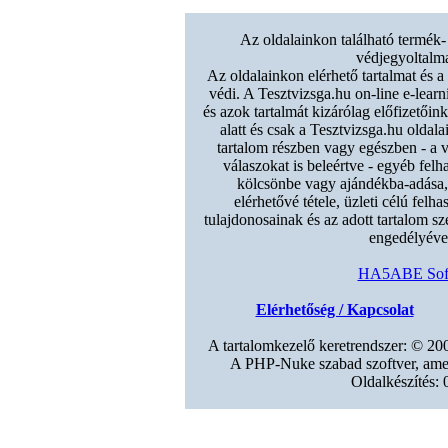
Az oldalainkon található termék-
védjegyoltalma
Az oldalainkon elérhető tartalmat és a
védi. A Tesztvizsga.hu on-line e-learn
és azok tartalmát kizárólag előfizetőin
alatt és csak a Tesztvizsga.hu oldal
tartalom részben vagy egészben - a v
válaszokat is beleértve - egyéb felh
kölcsönbe vagy ajándékba-adása
elérhetővé tétele, üzleti célú felh
tulajdonosainak és az adott tartalom sz
engedélyével
HA5ABE Soft
Elérhetőség / Kapcsolat
A tartalomkezelő keretrendszer: © 2
A PHP-Nuke szabad szoftver, ame
Oldalkészítés: