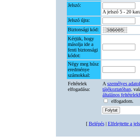
Jelszó:
A jelszó 5 - 20 kar
Jelszó újra:
Biztonsági kód:
Kérjük, hogy
másolja ide a
fenti biztonsági
kódot:
Négy meg húsz
eredménye
számokkal:
Feltételek
A
személyes adatok
elfogadása:
tájékoztatóban,
val
általános feltétele
elfogadom.
[
Belépés
|
Elfelejtette a je