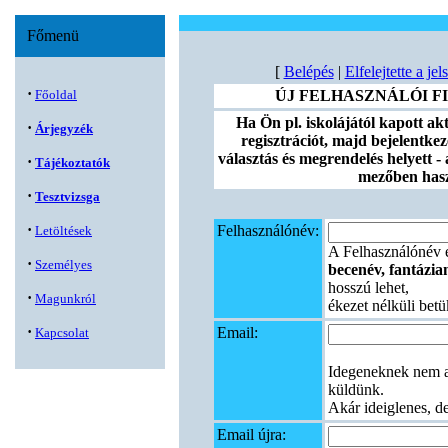
Főmenü
[
Belépés
|
Elfelejtette a je
·
Főoldal
ÚJ FELHASZNÁLÓI F
Ha Ön pl. iskolájától kapott ak
·
Árjegyzék
regisztrációt, majd bejelentke
választás és megrendelés helyett -
·
Tájékoztatók
mezőben hasz
·
Tesztvizsga
·
Felhasználónév:
Letöltések
A Felhasználónév e
·
Személyes
becenév, fantázian
hosszú lehet,
·
Magunkról
ékezet nélküli betü
·
Email:
Kapcsolat
Idegeneknek nem a
küldünk.
Akár ideiglenes, d
Email újra: